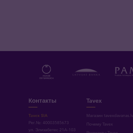
Контакты
Tavex
Tavex SIA
Магазин tavexdavanas.l
Рег.№: 40003585673
Почему Tavex
ул. Элизабетес 21A-103
Реквизиты Tavex