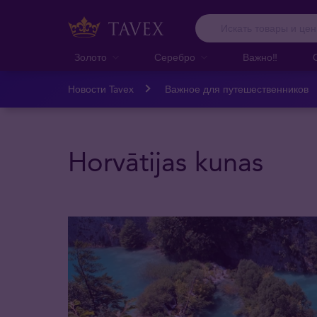
Золото
Серебро
Важно‼️
Новости Tavex
Важное для путешественников
Horvātijas kunas