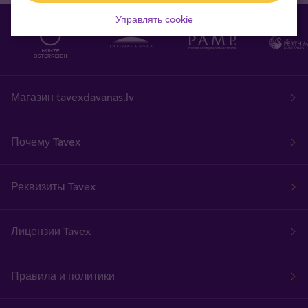
Управлять cookie
Магазин tavexdavanas.lv
Почему Tavex
Реквизиты Tavex
Лицензии Tavex
Правила и политики