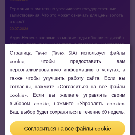
Германия значительно увеличивает государственные
заимствования. Что это может означать для цены золота
в евро?
20.07.2026
Argor-Heraeus впервые за многие годы обновляет дизайн
своих инвестиционных слитков из драгоценных металлов
16.07.2026
Страница Tavex (Tavex SIA) использует файлы
cookie, чтобы предоставить вам
персонализированную информацию о услугах, а
также чтобы улучшить работу сайта. Если вы
Получайте актуальные новости по э-почте
согласны, нажмите «Согласиться на все файлы
cookie». Если вы желаете управлять своим
выбором cookie, нажмите «Управлять cookie».
Ваш выбор будет сохраняться в течение 60 недель.
Согласиться на все файлы cookie