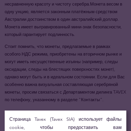
несравненную красоту и чистоту серебра.Монета весом в
одну унцию, является законным платёжным средством
Австралии достоинством в один австралийский доллар.
Монета имеет выгравированный мини-знак безопасности,
который гарантирует подлинность.
Стоит помнить, что монеты, предлагаемые в рамках
особого НДС режима, приобретены на вторичном рынке и
могут иметь несущественные изъяны (например, следы
оксидации, следы на блестящих поверхностях монет),
однако могут быть и в идеальном состоянии. Если для Вас
особенно важна визуальная составляющая серебряной
монеты, просим связаться с Департаментом дилинга TAVEX
по телефону, указанному в разделе "Контакты".
Страница Tavex (Tavex SIA) использует файлы
cookie, чтобы предоставить вам