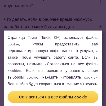
друг, коллега?
Что делать, если в рабочее время нахожусь
на работе и не могу быть дома для
получения заказа?
Страница Tavex (Tavex SIA) использует файлы
cookie, чтобы предоставить вам
Могу ли я знать какие банкноты будут в
персонализированную информацию о услугах, а
заказе?
также чтобы улучшить работу сайта. Если вы
согласны, нажмите «Согласиться на все файлы
Могу ли я принять заказ и расписаться о его
cookie». Если вы желаете управлять своим
получении, если упаковка заказа
выбором cookie, нажмите «Управлять cookie».
повреждена?
Ваш выбор будет сохраняться в течение 60 недель.
Согласиться на все файлы cookie
Что делать, если заказ утерян?