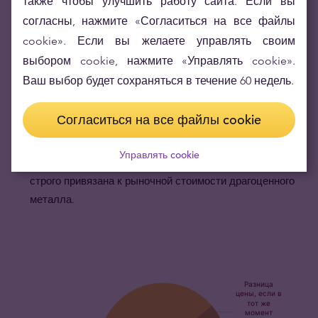
также чтобы улучшить работу сайта. Если вы
портфельным хеджированием против рыночных рисков.
согласны, нажмите «Согласиться на все файлы
Золотые слитки Valcambi Suisse 250 г
невероятно
cookie». Если вы желаете управлять своим
тяжёлые.
Ощущение 250-ти граммового литого
выбором cookie, нажмите «Управлять cookie».
золотого слитка в руках заставит улыбнуться любого.
Ваш выбор будет сохраняться в течение 60 недель.
Цена золотого слитка Valcambi Suisse 250 г
соответствует весу золота в нём.
Золотой слиток
Согласиться на все файлы cookie
Valcambi 250 г является одним из самых
широко продаваемых слитков в мире. Его cтоимость
Управлять cookie
основана на количестве чистого золота, цена которого
строго привязана к рыночной стоимости драгоценного
металла.