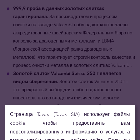
999,9 проба в данных золотых слитках
гарантирована.
За производством и процессом
очистки на заводе Valcambi наблюдают контроллёры,
аккредитованные швейцарским Федеральным бюро по
конролю за драгоценными металлами, и LBMA
(Лондонской ассоциацией ранка драгоценных
металлов), что гарантирует строгий контроль качества и
процесс очистки металла в золотых слитках Valcambi.
Золотой слиток Valcambi Suisse 250 г является
видом сбережений.
Золотой слиток Valcambi 250 г -
это прекрасный выбор для любого долгосрочного
инвестора, кто во владении физическим золотом
прежде всего ценит безопасность и стабильность.
Золотые слитки Valcambi Suisse прекрасно
Страница Tavex (Tavex SIA) использует файлы
разнообразят инвестиционный портфель.
При
cookie, чтобы предоставить вам
низкой зависимости золота от других финансовых
персонализированную информацию о услугах, а
активов, золотые слитки Valcambi 250 г служат