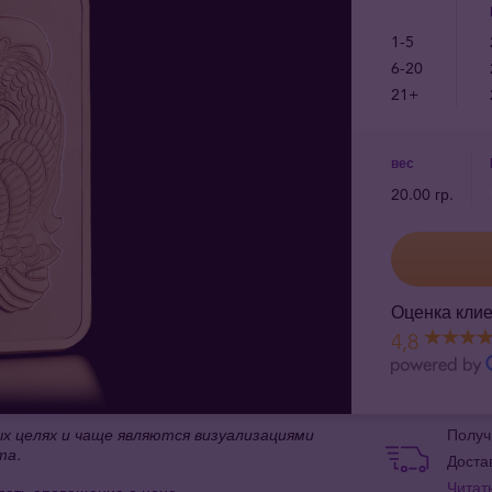
1-5
6-20
21+
вес
20.00 гр.
Оценка клие
4,8
 целях и чаще являются визуализациями
Получ
та.
Доста
Читат