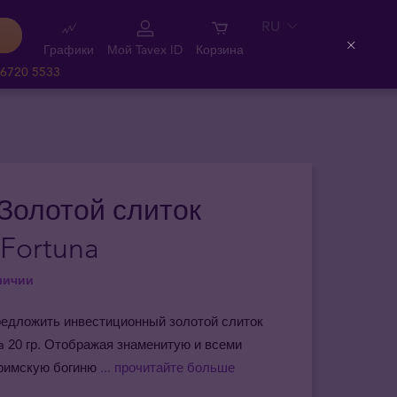
RU
Графики
Мой Tavex ID
Корзина
Close
 6720 5533
 Золотой слиток
Fortuna
личии
редложить инвестиционный золотой слиток
 20 гр. Отображая знаменитую и всеми
римскую богиню
... прочитайте больше