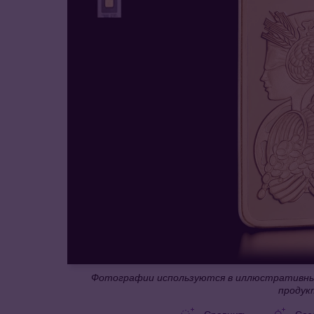
Фотографии используются в иллюстративных
продук