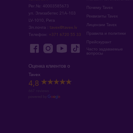
Рег.№: 40003585673
Почему Tavex
ул. Элизабетес 21A-103
Реквизиты Tavex
LV-1010, Рига
Лицензии Tavex
Эл.почта
:
tavex@tavex.lv
Правила и политики
Телефон
:
+371 6720 55 33
Прейскурант
Часто задаваемые
вопросы
Оценка клиентов о
Tavex
4,8
667 reviews