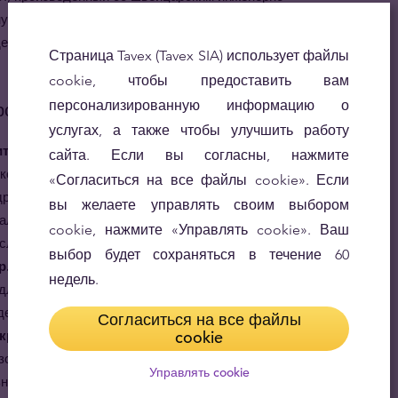
ую твёрдую валюту с гарантией того, что она будет
ениями и дилерами драгоценных металлов во всём
Страница Tavex (Tavex SIA) использует файлы
cookie, чтобы предоставить вам
персонализированную информацию о
родукт
услугах, а также чтобы улучшить работу
итках гарантирована.
За производством и процессом
сайта. Если вы согласны, нажмите
 контроллёры, аккредитованные швейцарским
«Согласиться на все файлы cookie». Если
драгоценными металлами, и LBMA (Лондонской
вы желаете управлять своим выбором
ллов), что гарантирует строгий контроль качества и
cookie, нажмите «Управлять cookie». Ваш
 слитках
PAMP
.
выбор будет сохраняться в течение 60
гр. является видом сбережений.
Золотой слиток
недель.
для любого долгосрочного инвестора, кто во
е всего ценит безопасность и стабильность.
Согласиться на все файлы
екрасно разнообразят инвестиционный
cookie
золота от других финансовых активов, золотые
Управлять cookie
ьным хеджированием против рыночных рисков.