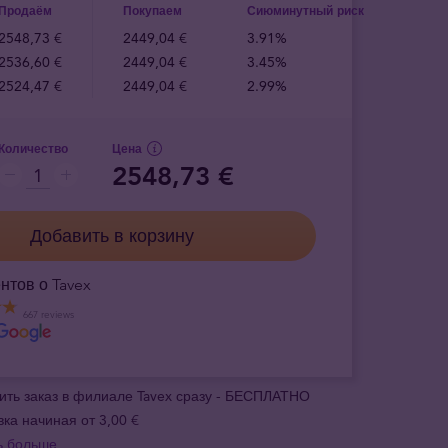
Продаём
Покупаем
Сиюминутный риск
2548,73 €
2449,04 €
3.91%
2536,60 €
2449,04 €
3.45%
2524,47 €
2449,04 €
2.99%
Количество
Цена
2548,73 €
Добавить в корзину
нтов о Tavex
667 reviews
ить заказ в филиале Tavex сразу - БЕСПЛАТНО
вка начиная от 3,00 €
ь больше