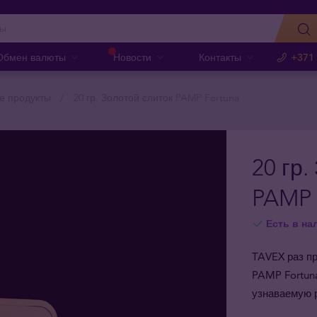
Обмен валюты
Новости
Контакты
+371
е продукты
20 гр. Золотой слиток PAMP Fortuna
20 гр.
PAMP 
Есть в на
TAVEX раз п
PAMP Fortuna
узнаваемую 