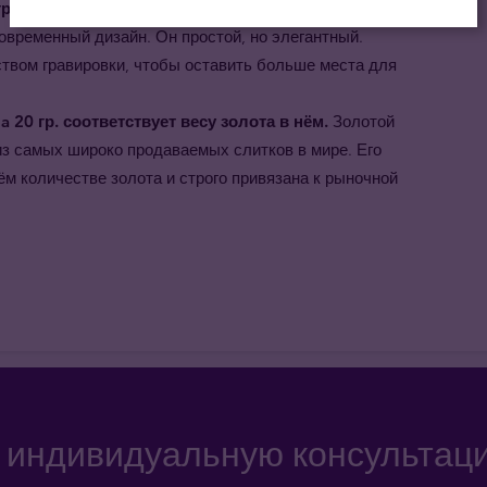
р. - образец безупречного мастерства в чеканке
овременный дизайн. Он простой, но элегантный.
вом гравировки, чтобы оставить больше места для
 20 гр. соответствует весу золота в нём.
Золотой
из самых широко продаваемых слитков в мире. Его
м количестве золота и строго привязана к рыночной
а индивидуальную консультац