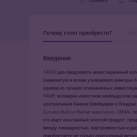
Сравнить
Соз
Почему стоит приобрести?
Ист
Введение
TAVEX раз предложить инвестиционный золо
знаменитую и всеми узнаваемую римскую б
одними из лучших отчеканенных инвестици
PAMP, всемирно известном швейцарском за
центральным банком Швейцарии и Лондонс
(
London Bullion Market association, LBMA),
з
кто ищет изысканный золотой продукт, пр
между ликвидностью, портативностью и до
приобретаете не только драгоценный мета