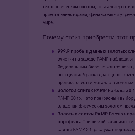
технологическим опытом, но и альтернативн
принята инвесторами, финансовыми учрежд
мире.
Почему стоит приобрести этот п
999,9 проба в данных золотых сл
очистки на заводе PAMP наблюдают
Федеральным бюро по контролю за 
ассоциацией ранка драгоценных мета
процесс очистки металла в золотых
Золотой слиток PAMP Fortuna 20 
PAMP 20 гр. - это прекрасный выбор 
владении физическим золотом прежд
Золотые слитки PAMP Fortuna пр
портфель.
При низко
й
зависимости
слитки PAMP 20 гр. служат портфел