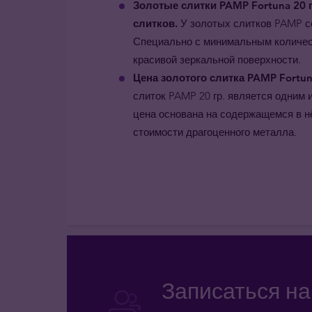
Золотые слитки PAMP Fortuna 20 г
слитков.
У золотых слитков PAMP с
Специально с минимальным количест
красивой зеркальной поверхности.
Цена золотого слитка PAMP Fortuna
слиток
PAMP
20 гр. является одним 
цена основана на содержащемся в нё
стоимости драгоценного металла.
Записаться н