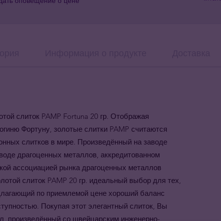
дать оповещение о цене
ория
Информация о продукте
Доставка
той слиток PAMP Fortuna 20 гр. Отображая
огиню Фортуну, золотые слитки PAMP считаются
онных слитков в мире. Произведённый на заводе
воде драгоценных металлов, аккредитованном
кой ассоциацией рынка драгоценных металлов
олотой слиток PAMP 20 гр. идеальный выбор для тех,
едлагающий по приемлемой цене хороший баланс
ступностью.
Покупая этот элегантный слиток, Вы
лл, произведённый со швейцарским инженерно-