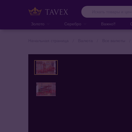
Золото
Серебро
Важно‼️
Начальная страница
Валюта
Все валюты