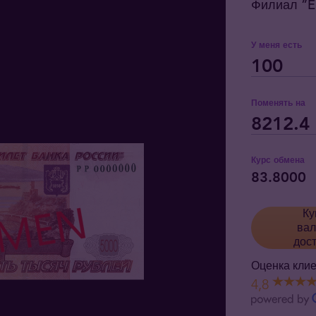
Филиал ”El
У меня есть
Поменять на
Курс обмена
83.8000
Ку
вал
дос
Оценка клие
4,8