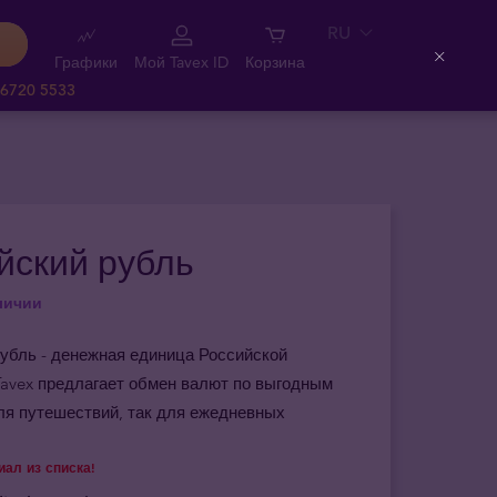
RU
Графики
Мой Tavex ID
Корзина
Close
 6720 5533
йский рубль
личии
убль - денежная единица Российской
Tavex предлагает обмен валют по выгодным
ля путешествий, так для ежедневных
ал из списка!