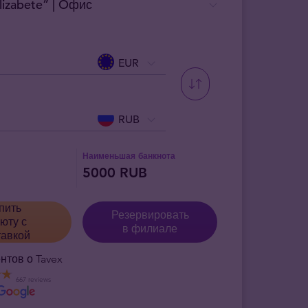
izabete” | Oфис
EUR
RUB
Наименьшая банкнота
5000 RUB
пить
Резервировать
юту с
в филиале
тавкой
нтов о Tavex
667 reviews