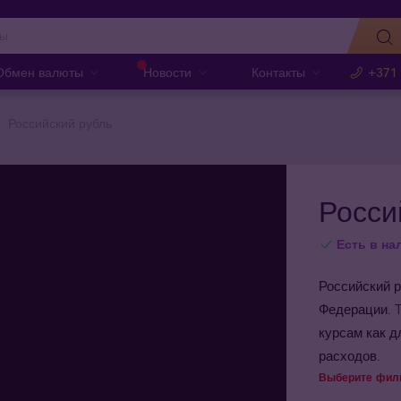
Обмен валюты
Новости
Контакты
+371
Российский рубль
Росси
Есть в на
Российский р
Федерации. 
курсам как д
расходов.
Выберите фили