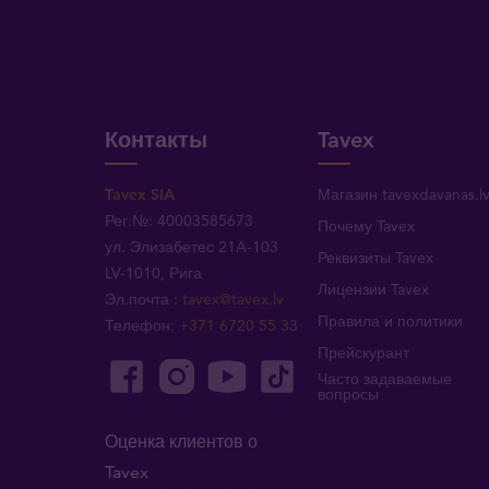
Контакты
Tavex
Tavex SIA
Магазин tavexdavanas.l
Рег.№: 40003585673
Почему Tavex
ул. Элизабетес 21A-103
Реквизиты Tavex
LV-1010, Рига
Лицензии Tavex
Эл.почта
:
tavex@tavex.lv
Правила и политики
Телефон
:
+371 6720 55 33
Прейскурант
Часто задаваемые
вопросы
Оценка клиентов о
Tavex