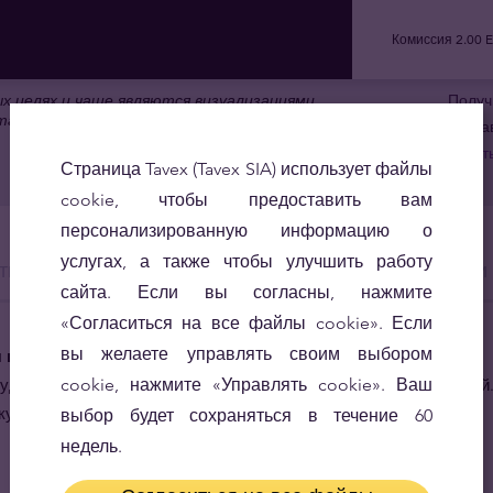
Комиссия
2.00 
 целях и чаще являются визуализациями
Получ
та.
Доста
Читат
Страница Tavex (Tavex SIA) использует файлы
cookie, чтобы предоставить вам
персонализированную информацию о
услугах, а также чтобы улучшить работу
ты
Шпаргалка
График
В обращении
сайта. Если вы согласны, нажмите
«Согласиться на все файлы cookie». Если
вы желаете управлять своим выбором
я каждый день
добны банкноты номиналом 10, 50, 100, 200, 500 и 1000 рублей
cookie, нажмите «Управлять cookie». Ваш
 купюры.
выбор будет сохраняться в течение 60
недель.