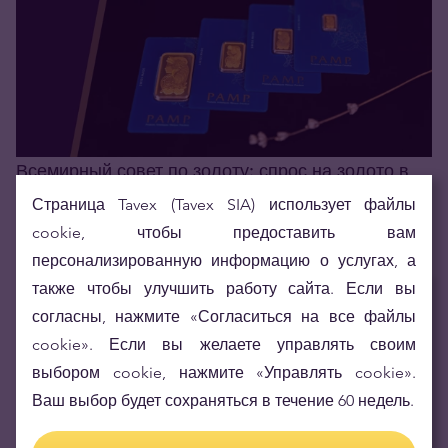
Всемирный совет по золоту: спрос на золото в
третьем квартале высок
Страница Tavex (Tavex SIA) использует файлы
03.11.2022
cookie, чтобы предоставить вам
персонализированную информацию о услугах, а
также чтобы улучшить работу сайта. Если вы
Самые читаемые статьи
согласны, нажмите «Согласиться на все файлы
cookie». Если вы желаете управлять своим
Августовское предложение для участников программы
выбором cookie, нажмите «Управлять cookie».
лояльности Tavex
Ваш выбор будет сохраняться в течение 60 недель.
05.08.2026
Германия значительно увеличивает государственные