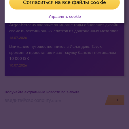
Согласиться на все файлы cookie
заимствования. Что это может означать для цены золота
в евро?
Управлять cookie
20.07.2026
Argor-Heraeus впервые за многие годы обновляет дизайн
своих инвестиционных слитков из драгоценных металлов
16.07.2026
Вниманию путешественников в Исландию: Tavex
временно приостанавливает скупку банкнот номиналом
10 000 ISK
10.07.2026
Получайте актуальные новости по э-почте