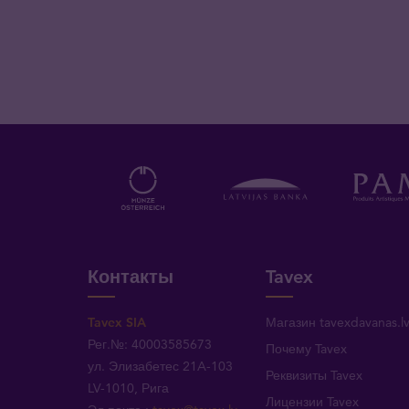
Контакты
Tavex
Tavex SIA
Магазин tavexdavanas.l
Рег.№: 40003585673
Почему Tavex
ул. Элизабетес 21A-103
Реквизиты Tavex
LV-1010, Рига
Лицензии Tavex