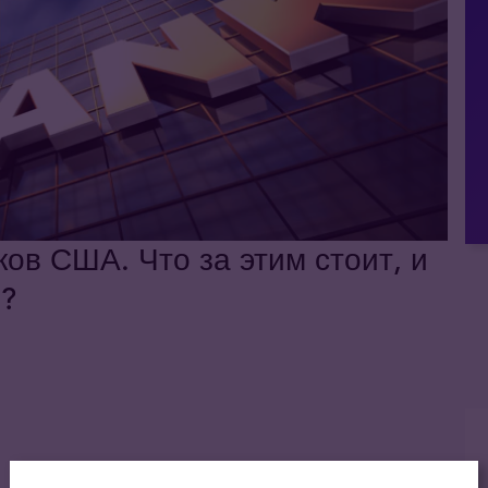
ов США. Что за этим стоит, и
и?