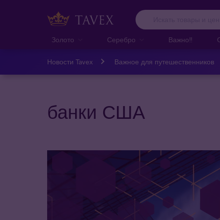
Золото
Серебро
Важно‼️
Новости Tavex
Важное для путешественников
банки США