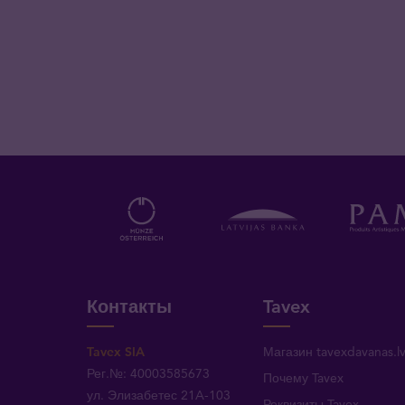
Контакты
Tavex
Tavex SIA
Магазин tavexdavanas.l
Рег.№: 40003585673
Почему Tavex
ул. Элизабетес 21A-103
Реквизиты Tavex