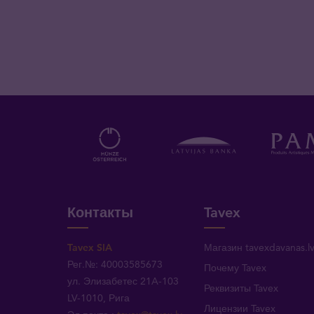
Контакты
Tavex
Tavex SIA
Магазин tavexdavanas.l
Рег.№: 40003585673
Почему Tavex
ул. Элизабетес 21A-103
Реквизиты Tavex
LV-1010, Рига
Лицензии Tavex