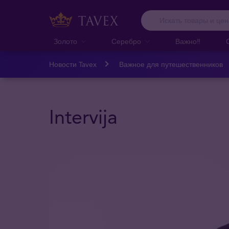
Золото
Серебро
Важно‼️
Новости Tavex
Важное для путешественников
Intervija