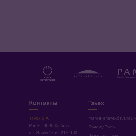
Контакты
Tavex
Tavex SIA
Магазин tavexdavanas.l
Рег.№: 40003585673
Почему Tavex
ул. Элизабетес 21A-103
Реквизиты Tavex