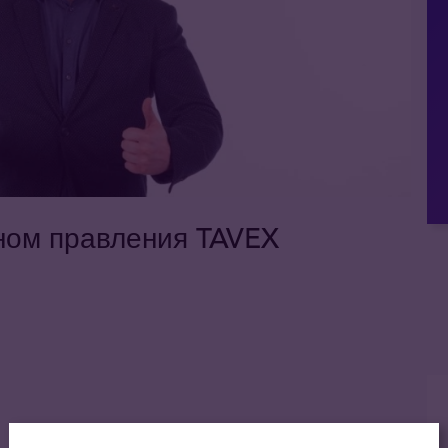
еном правления TAVEX