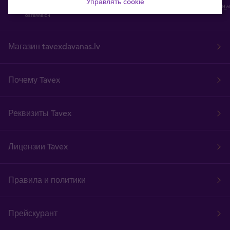
Управлять cookie
Магазин tavexdavanas.lv
Почему Tavex
Реквизиты Tavex
Лицензии Tavex
Правила и политики
Прейскурант