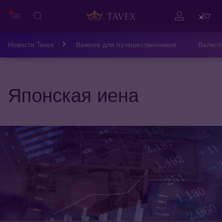
Close
Новости Tavex
Важное для путешественников
Валютн
Японская иена