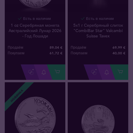
Есть в наличии
Есть в наличии
1 oz Серебряная монета
5х1 г Серебряный слиток
Австралийский Лунар 2026
"CombiBar Star" Valcambi
- Год Лошади
Suisse Tavex
89,04 €
69,99 €
Продаём
Продаём
61
,
72
€
40
,
00
€
Покупаем
Покупаем
НОВИНКА