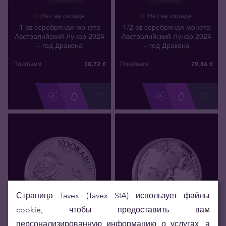
Нет на складе
Нет на складе
1 oz серебряная монета
1/2 oz серебряная монета
Австралийский Лунар 2024
Австралийский Лунар 2024
– год Дракона
– год Дракона
58
,
72
€
29
,
86
€
Покупаем
Покупаем
Страница Tavex (Tavex SIA) использует файлы
cookie, чтобы предоставить вам
персонализированную информацию о услугах, а