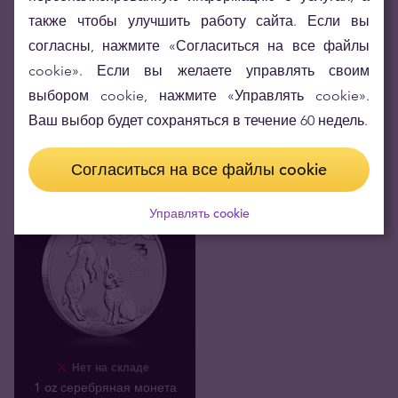
Нет на складе
Нет на складе
также чтобы улучшить работу сайта. Если вы
1 oz Австралийская
30 г Серебряная монета
Кукабарра 2023
Китайская Панда 2023
согласны, нажмите «Согласиться на все файлы
cookie». Если вы желаете управлять своим
53
,
72
€
51
,
81
€
Покупаем
Покупаем
выбором cookie, нажмите «Управлять cookie».
Ваш выбор будет сохраняться в течение 60 недель.
Согласиться на все файлы cookie
Управлять cookie
Нет на складе
1 oz серебряная монета