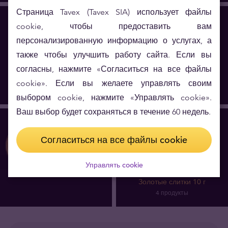
Страница Tavex (Tavex SIA) использует файлы
cookie, чтобы предоставить вам
персонализированную информацию о услугах, а
также чтобы улучшить работу сайта. Если вы
согласны, нажмите «Согласиться на все файлы
Золотые слитки 5 г
Золотые слитки 2,5 г
cookie». Если вы желаете управлять своим
21 продукты
6 продукты
выбором cookie, нажмите «Управлять cookie».
Ваш выбор будет сохраняться в течение 60 недель.
Согласиться на все файлы cookie
Венгрия
Управлять cookie
1 продукты
Золотые слитки 10 г
4 продукты