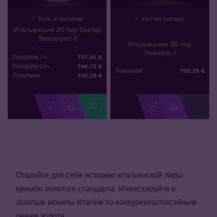
Есть в наличии
Нет на складе
Итальянские 20 лир Виктор
Эммануил II
Итальянские 20 лир
Умберто I
751,66 €
Продаём 1+
748,15 €
Продаём 20+
702
,
28
€
Покупаем
702
,
28
€
Покупаем
Откройте для себя историю итальянской лиры
времён золотого стандарта. Инвестируйте в
золотые монеты Италии по конкурентоспособным
ценам золота.