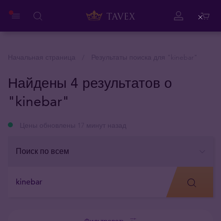
Close
Начальная страница
Результаты поиска для "
kinebar
"
Найдены 4 результатов о
"kinebar"
Цены обновлены 17 минут назад
Фильтровать